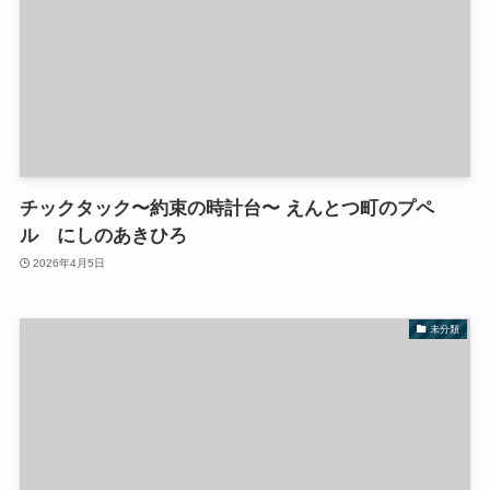
チックタック〜約束の時計台〜 えんとつ町のプペ
ル にしのあきひろ
2026年4月5日
未分類