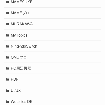
MAMESUKE
MAMEブロ
MURAKAWA
My Topics
NintendoSwitch
OMUブロ
PC周辺機器
PDF
UI/UX
Websites DB