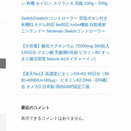
ン 有機 セイロン スリランカ 高級 100g ~ 500g
Switch2/switch コントローラー 背面ボタン付き
有機ELモデル対応 lite対応 turbo機能 自動連射
ニンテンドー Nintendo Switchコントローラー
【大容量】酸化マグネシウム 72000mg 360粒入
120日分 クエン酸 乳酸菌6兆個 ビタミンB1 すっ
きり腸活習慣 Nature In(ネイチャーイン)
【楽天No1】高濃度ビタミンD3+K2 90日分（90
粒×4000IU+180μg） ビタミンK2 DHA・EPA配
合 オメガ3 日本製 国内GMP認定工場
最近のコメント
表示できるコメントはありません。