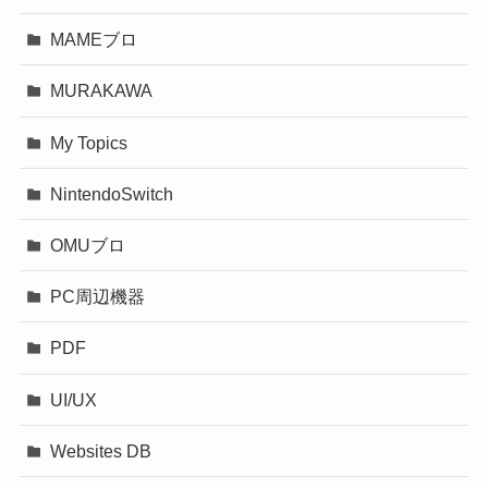
MAMEブロ
MURAKAWA
My Topics
NintendoSwitch
OMUブロ
PC周辺機器
PDF
UI/UX
Websites DB