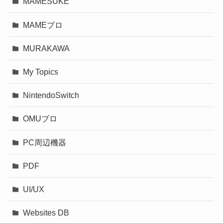
MAMESUKE
MAMEブロ
MURAKAWA
My Topics
NintendoSwitch
OMUブロ
PC周辺機器
PDF
UI/UX
Websites DB