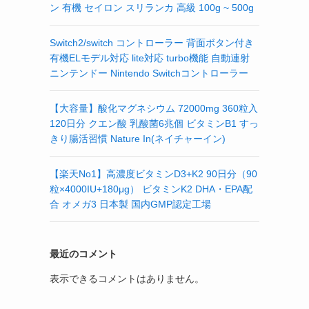
ン 有機 セイロン スリランカ 高級 100g ~ 500g
Switch2/switch コントローラー 背面ボタン付き
有機ELモデル対応 lite対応 turbo機能 自動連射
ニンテンドー Nintendo Switchコントローラー
【大容量】酸化マグネシウム 72000mg 360粒入
120日分 クエン酸 乳酸菌6兆個 ビタミンB1 すっ
きり腸活習慣 Nature In(ネイチャーイン)
【楽天No1】高濃度ビタミンD3+K2 90日分（90
粒×4000IU+180μg） ビタミンK2 DHA・EPA配
合 オメガ3 日本製 国内GMP認定工場
最近のコメント
表示できるコメントはありません。