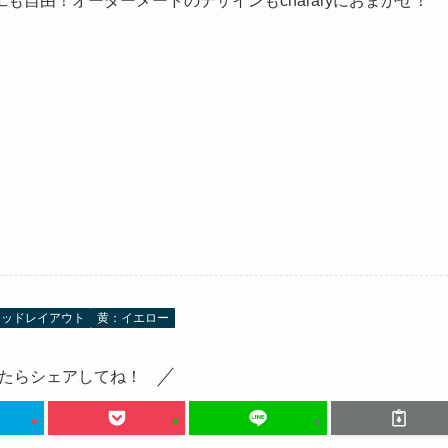
自由！オーダーメードのデザインもchararyにおまかせ！
キッドレイアウト
黄：イエロー
たらシェアしてね！