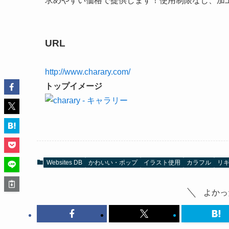
求めやすい価格で提供します！使用制限なし、加工も
URL
http://www.charary.com/
トップイメージ
Websites DB
かわいい・ポップ
イラスト使用
カラフル
リ
よかっ