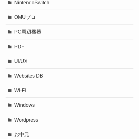
NintendoSwitch
OMUブロ
PC周辺機器
PDF
UI/UX
Websites DB
Wi-Fi
Windows
Wordpress
お中元