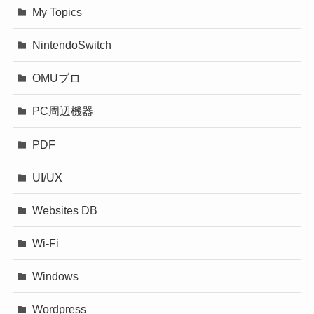
My Topics
NintendoSwitch
OMUブロ
PC周辺機器
PDF
UI/UX
Websites DB
Wi-Fi
Windows
Wordpress