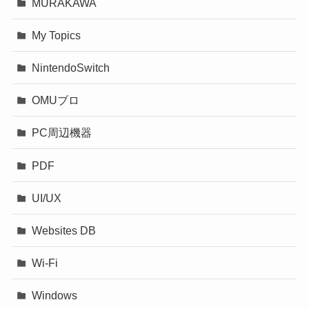
MURAKAWA
My Topics
NintendoSwitch
OMUブロ
PC周辺機器
PDF
UI/UX
Websites DB
Wi-Fi
Windows