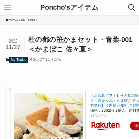
Poncho'sアイテム
ホーム
My Topics
杜の都の笹かまセット・青葉-001
2022
11/27
＜かまぼこ 佐々直＞
2022年11月27日
My Topics
【お歳暮ギフト】杜の都の笹
ト・青葉-001＜かまぼこ 佐
料無料】【内祝い 御礼 ご贈
価格：2862円（税込、送料無
11/27時点)
楽