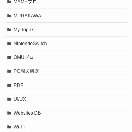
MAMEブロ
MURAKAWA
My Topics
NintendoSwitch
OMUブロ
PC周辺機器
PDF
UI/UX
Websites DB
Wi-Fi