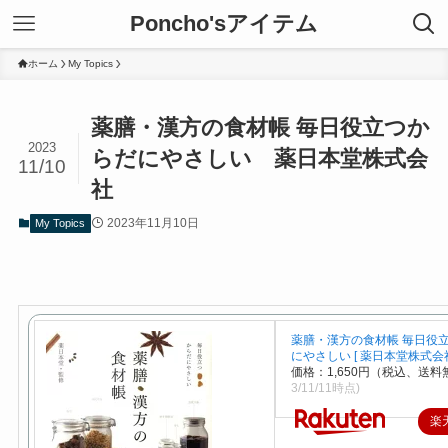
Poncho'sアイテム
ホーム
My Topics
薬膳・漢方の食材帳 毎日役立つか
2023
らだにやさしい 薬日本堂株式会
11/10
社
2023年11月10日
My Topics
薬膳・漢方の食材帳 毎日役
にやさしい [ 薬日本堂株式会社
価格：1,650円（税込、送料
3/11/11時点)
楽